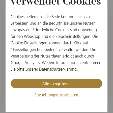
verwendet Cookies
Cookies helfen uns, die Seite kontinuierlich zu
SO, 10. NOVEMBER 2024
verbessern und an die Bedürfnisse unserer Nutzer
Konzert in Fukui
anzupassen. Erforderliche Cookies sind notwendig
für den Webshop und die Spracheinstellungen. Die
15:00
Cookie-Einstellungen können durch Klick auf
Harmony Hall, Fukui, Japan
“Einstellungen bearbeiten” verwaltet werden. Die
Verarbeitung der Nutzerdaten erfolgt auch durch
DIRIGENT
WERKE VON
Google Analytics. Weitere Informationen entnehmen
Andris Nelsons
Modest Mussorgski,
Sie bitte unserer
Datenschutzerklärung
.
Dmitri Schostakowitsch,
Antonín Dvořák
Alle akzeptieren
Einstellungen bearbeiten