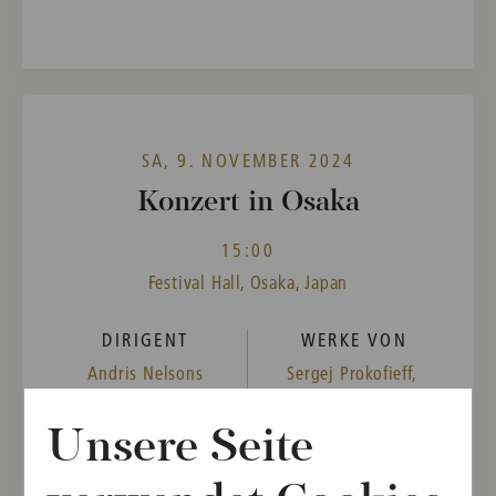
SA, 9. NOVEMBER 2024
Konzert in Osaka
15:00
Festival Hall, Osaka, Japan
DIRIGENT
WERKE VON
Andris Nelsons
Sergej Prokofieff,
Gustav Mahler
Unsere Seite