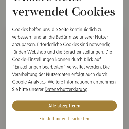
verwendet Cookies
Weitere Termine
Cookies helfen uns, die Seite kontinuierlich zu
verbessern und an die Bedürfnisse unserer Nutzer
SO, 10. AUGUST 2025
anzupassen. Erforderliche Cookies sind notwendig
für den Webshop und die Spracheinstellungen. Die
Konzert Nelsons
Cookie-Einstellungen können durch Klick auf
Salzburger Festspiele 2025
“Einstellungen bearbeiten” verwaltet werden. Die
Verarbeitung der Nutzerdaten erfolgt auch durch
11:00
Google Analytics. Weitere Informationen entnehmen
Großes Festspielhaus, Salzburg, Österreich
Sie bitte unserer
Datenschutzerklärung
.
DIRIGENT
WERKE VON
Alle akzeptieren
Andris Nelsons
Gustav Mahler,
Dmitri Schostakowitsch
Einstellungen bearbeiten