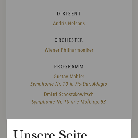
DIRIGENT
Andris Nelsons
ORCHESTER
Wiener Philharmoniker
PROGRAMM
Gustav Mahler
Symphonie Nr. 10 in Fis-Dur, Adagio
Dmitri Schostakowitsch
Symphonie Nr. 10 in e-Moll, op. 93
Unsere Seite