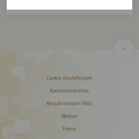
Cookie-Einstellungen
Karteninformation
Neujahrskonzert FAQs
Medien
Presse