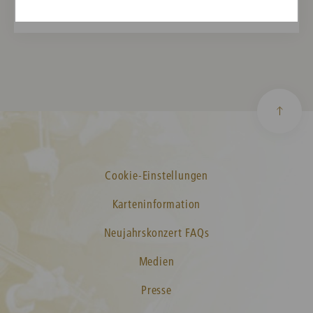
Cookie-Einstellungen
Karteninformation
Neujahrskonzert FAQs
Medien
Presse