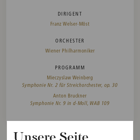
DIRIGENT
Franz Welser-Möst
ORCHESTER
Wiener Philharmoniker
PROGRAMM
Mieczyslaw Weinberg
Symphonie Nr. 2 für Streichorchester, op. 30
Anton Bruckner
Symphonie Nr. 9 in d-Moll, WAB 109
Unsere Seite