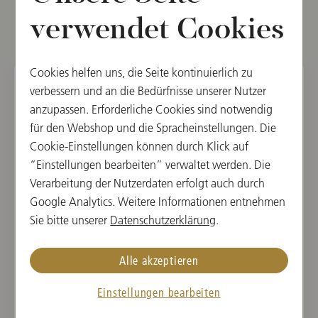
verwendet Cookies
Weitere Termine
Cookies helfen uns, die Seite kontinuierlich zu
verbessern und an die Bedürfnisse unserer Nutzer
DO, 28. AUGUST 2025
anzupassen. Erforderliche Cookies sind notwendig
für den Webshop und die Spracheinstellungen. Die
Konzert Welser-Möst
Cookie-Einstellungen können durch Klick auf
Salzburger Festspiele 2025
“Einstellungen bearbeiten” verwaltet werden. Die
Verarbeitung der Nutzerdaten erfolgt auch durch
19:30
Google Analytics. Weitere Informationen entnehmen
Großes Festspielhaus, Salzburg, Österreich
Sie bitte unserer
Datenschutzerklärung
.
DIRIGENT
WERKE VON
Alle akzeptieren
Franz Welser-Möst
Mieczyslaw Weinberg,
Anton Bruckner
Einstellungen bearbeiten