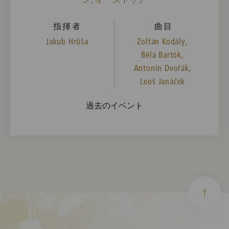
指揮者
曲目
Jakub Hrůša
Zoltán Kodály,
Béla Bartók,
Antonín Dvořák,
Leoš Janáček
過去のイベント