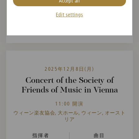
Accept all
Antonín Dvořák,
Leoš Janáček
Edit settings
過去のイベント
2025年12月8日(月)
Concert of the Society of
Friends of Music in Vienna
11:00 開演
ウィーン楽友協会, 大ホール, ウィーン, オースト
リア
指揮者
曲目