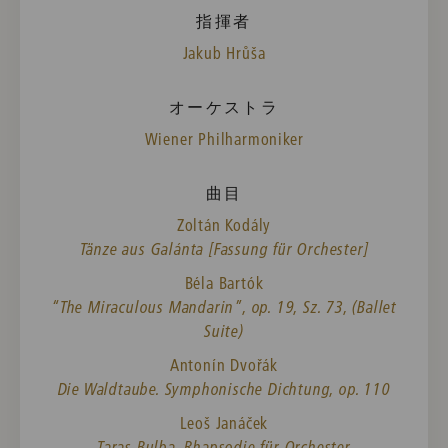
指揮者
Jakub Hrůša
オーケストラ
Wiener Philharmoniker
曲目
Zoltán Kodály
Tänze aus Galánta [Fassung für Orchester]
Béla Bartók
“The Miraculous Mandarin”, op. 19, Sz. 73, (Ballet
Suite)
Antonín Dvořák
Die Waldtaube. Symphonische Dichtung, op. 110
Leoš Janáček
Taras Bulba. Rhapsodie für Orchester