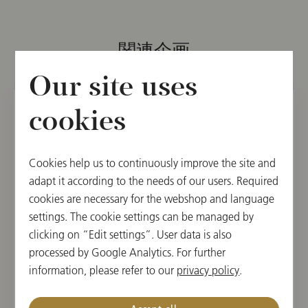
関連企画
Our site uses
cookies
2025年12月6日(土)
3rd Subscription Concert
Cookies help us to continuously improve the site and
adapt it according to the needs of our users. Required
15:30 開演
cookies are necessary for the webshop and language
ウィーン楽友協会, 大ホール, ウィーン, オースト
settings. The cookie settings can be managed by
リア
clicking on “Edit settings”. User data is also
processed by Google Analytics. For further
指揮者
曲目
information, please refer to our
privacy policy
.
Jakub Hrůša
Zoltán Kodály,
Béla Bartók,