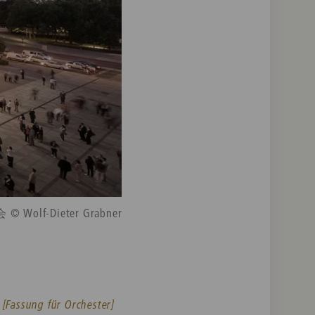
olf-Dieter Grabner
 [Fassung für Orchester]