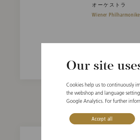
オーケストラ
Wiener Philharmonike
Our site use
Cookies help us to continuously im
the webshop and language settings.
Google Analytics. For further infor
Accept all