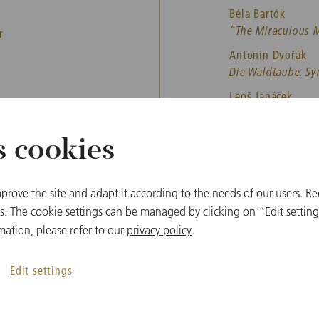
Béla Bartók
“The Miraculous Ma
r
Antonín Dvořák
Die Waldtaube. S
Leoš Janáček
Taras Bulba. Rhap
s cookies
prove the site and adapt it according to the needs of our users. Re
 The cookie settings can be managed by clicking on “Edit settings
mation, please refer to our
privacy policy
.
関連企画
Edit settings