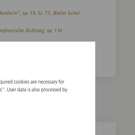
ndarin”, op. 19, Sz. 73, (Ballet Suite)
ymphonische Dichtung, op. 110
sodie für Orchester
quired cookies are necessary for
”. User data is also processed by