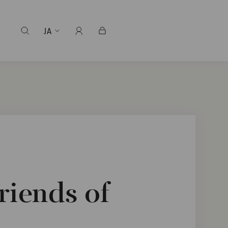
JA
riends of