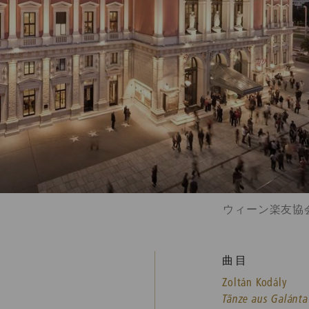
ウィーン楽友協会 © W
曲目
Zoltán Kodály
Tänze aus Galánta