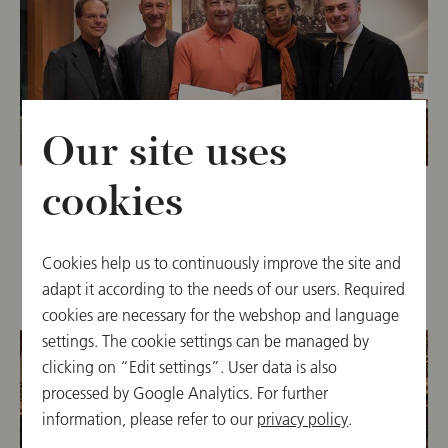
Our site uses
cookies
2024年4月22日
Vienna Philharmonic Honorary
Membership for Franz Welser-Möst
Cookies help us to continuously improve the site and
adapt it according to the needs of our users. Required
cookies are necessary for the webshop and language
settings. The cookie settings can be managed by
clicking on “Edit settings”. User data is also
processed by Google Analytics. For further
information, please refer to our
privacy policy
.