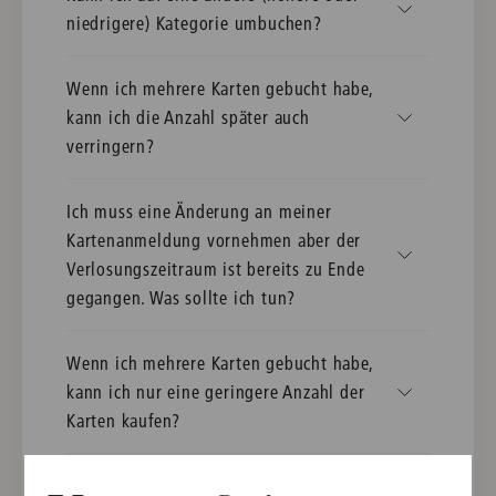
niedrigere) Kategorie umbuchen?
Wenn ich mehrere Karten gebucht habe,
kann ich die Anzahl später auch
verringern?
Ich muss eine Änderung an meiner
Kartenanmeldung vornehmen aber der
Verlosungszeitraum ist bereits zu Ende
gegangen. Was sollte ich tun?
Wenn ich mehrere Karten gebucht habe,
kann ich nur eine geringere Anzahl der
Karten kaufen?
Ist die bei der Anmeldung angegebene