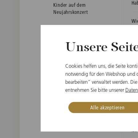
Ha
Kinder auf dem
Neujahrskonzert
Wi
Besondere Bedürfnisse
Ic
Technische Probleme
Unsere Seit
Ic
Cookies helfen uns, die Seite kont
notwendig für den Webshop und di
Wi
bearbeiten” verwaltet werden. Die
entnehmen Sie bitte unserer
Daten
Is
Alle akzeptieren
We
Ist