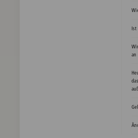
Wi
Is
Wi
an
Heu
da
au
Gel
Än