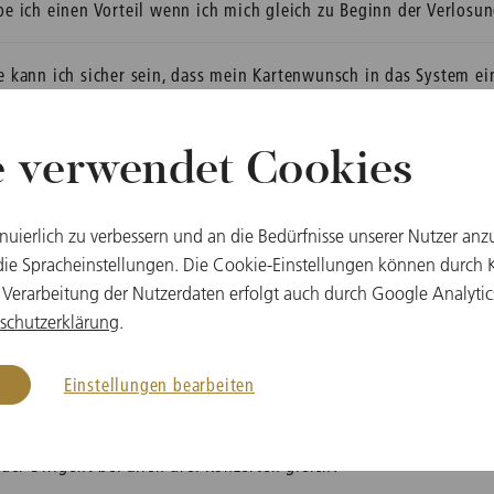
be ich einen Vorteil wenn ich mich gleich zu Beginn der Verlos
e kann ich sicher sein, dass mein Kartenwunsch in das System e
h habe schon viele Jahre an der Verlosung teilgenommen aber n
e verwendet Cookies
h habe wegen der Verlosung eine E-Mail geschickt aber keine A
inuierlich zu verbessern und an die Bedürfnisse unserer Nutzer anz
e Spracheinstellungen. Die Cookie-Einstellungen können durch Kl
e viele Karten werden verlost?
 Verarbeitung der Nutzerdaten erfolgt auch durch Google Analytic
schutzerklärung
.
t die bei der Anmeldung angegebene Preiskategorie bindend?
Einstellungen bearbeiten
lche Bekleidung trägt man beim Neujahrskonzert?
 der Dirigent bei allen drei Konzerten gleich?